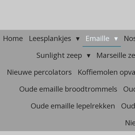
Ga
direct
naar
de
hoofdinhoud
Home
Leesplankjes
Emaille
Nos
Sunlight zeep
Marseille z
Nieuwe percolators
Koffiemolen opv
Oude emaille broodtrommels
Oud
Oude emaille lepelrekken
Oud
Ni