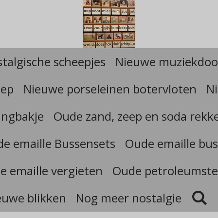
talgische scheepjes
Nieuwe muziekdoo
eep
Nieuwe porseleinen botervloten
Ni
angbakje
Oude zand, zeep en soda rekk
e emaille Bussensets
Oude emaille bus
e emaille vergieten
Oude petroleumste
euwe blikken
Nog meer nostalgie