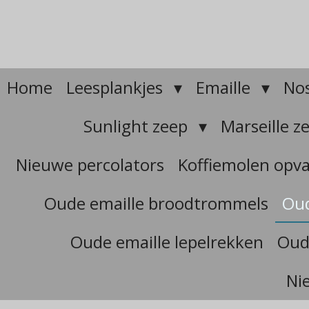
Ga
direct
naar
de
hoofdinhoud
Home
Leesplankjes
Emaille
Nos
Sunlight zeep
Marseille z
Nieuwe percolators
Koffiemolen opv
Oude emaille broodtrommels
Oud
Oude emaille lepelrekken
Oud
Ni