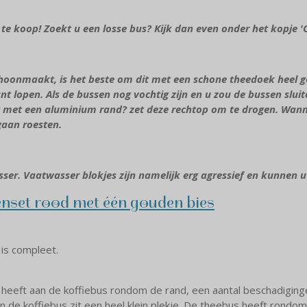
t te koop! Zoekt u een losse bus? Kijk dan even onder het kopje '
oonmaakt, is het beste om dit met een schone theedoek heel goe
nt lopen. Als de bussen nog vochtig zijn en u zou de bussen sluit
 met een aluminium rand? zet deze rechtop om te drogen. Wannee
gaan roesten.
ser. Vaatwasser blokjes zijn namelijk erg agressief en kunnen 
nset rood met één gouden bies
is compleet.
eeft aan de koffiebus rondom de rand, een aantal beschadiginge
n de koffiebus zit een heel klein plekje. De theebus heeft rondo