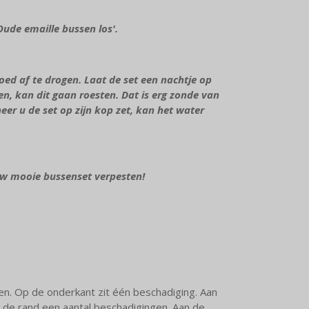
Oude emaille bussen los'.
d af te drogen. Laat de set een nachtje op
en, kan dit gaan roesten. Dat is erg zonde van
r u de set op zijn kop zet, kan het water
uw mooie bussenset verpesten!
n. Op de onderkant zit één beschadiging. Aan
m de rand een aantal beschadigingen. Aan de