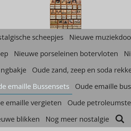
talgische scheepjes
Nieuwe muziekdoo
eep
Nieuwe porseleinen botervloten
Ni
angbakje
Oude zand, zeep en soda rekk
e emaille Bussensets
Oude emaille bus
e emaille vergieten
Oude petroleumste
euwe blikken
Nog meer nostalgie