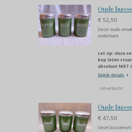
Oude bussen
€ 52,50
Deze oude emaill
onderkant.
Let op: deze s
kop laten staa
absoluut NIET 
Bekijk details
Uitverkocht
Oude bussen
€ 47,50
Deze bussenset 