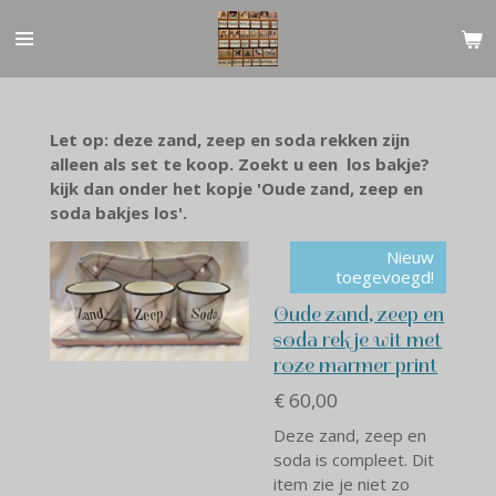
Ga
direct
naar
de
hoofdinhoud
Let op: deze zand, zeep en soda rekken zijn
alleen als set te koop. Zoekt u een los bakje?
kijk dan onder het kopje 'Oude zand, zeep en
soda bakjes los'.
Nieuw
toegevoegd!
Oude zand, zeep en
soda rekje wit met
roze marmer print
€ 60,00
Deze zand, zeep en
soda is compleet. Dit
item zie je niet zo