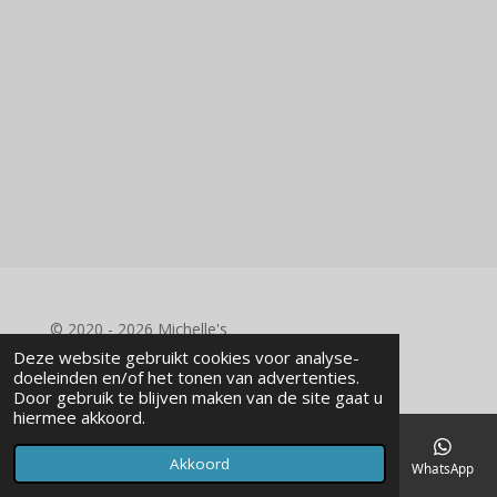
© 2020 - 2026 Michelle's
Powered by
JouwWeb
Deze website gebruikt cookies voor analyse-
doeleinden en/of het tonen van advertenties.
Door gebruik te blijven maken van de site gaat u
hiermee akkoord.
Akkoord
E-mailadres
Telefoonnummer
Kaart
Facebook
WhatsApp