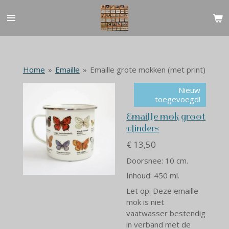
Ga
direct
naar
de
hoofdinhoud
Home
»
Emaille
»
Emaille grote mokken (met print)
Nieuw
toegevoegd!
Emaille mok groot
vlinders
€ 13,50
Doorsnee: 10 cm.
Inhoud: 450 ml.
Let op: Deze emaille
mok is niet
vaatwasser bestendig
in verband met de