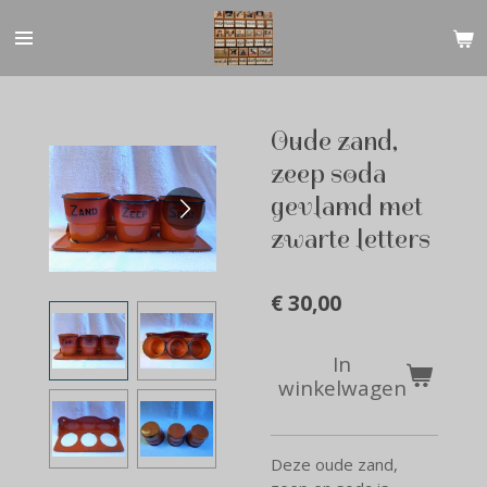
Ga
direct
naar
de
hoofdinhoud
Oude zand,
zeep soda
gevlamd met
zwarte letters
€ 30,00
In
winkelwagen
Deze oude zand,