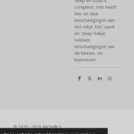
zeep en soda is
compleet. Het heeft
hier en daar
beschadigingen aan
het rekje. het 'zand'
en 'zeep' bakje
hebben
beschadigingen aan
de binnen- en
buitenkant.
D
D
S
D
e
e
h
e
l
e
a
l
e
l
r
e
n
e
n
© 2020 - 2026 Michelle's
Powered by
JouwWeb