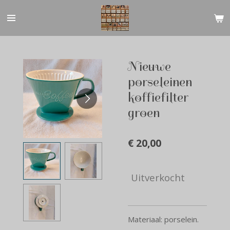
Ga
direct
naar
de
hoofdinhoud
Nieuwe
porseleinen
koffiefilter
groen
€ 20,00
Uitverkocht
Materiaal: porselein.