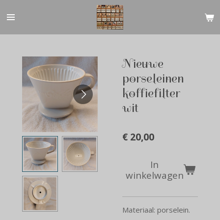
Ga
direct
naar
de
hoofdinhoud
Nieuwe
porseleinen
koffiefilter
wit
€ 20,00
In
winkelwagen
Materiaal: porselein.