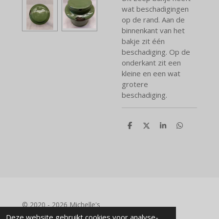
wat beschadigingen
op de rand. Aan de
binnenkant van het
bakje zit één
beschadiging. Op de
onderkant zit een
kleine en een wat
grotere
beschadiging.
D
D
S
D
e
e
h
e
l
e
a
l
e
l
r
e
n
e
n
© 2020 - 2026 Michelle's
Powered by
JouwWeb
Deze website gebruikt cookies voor analyse-