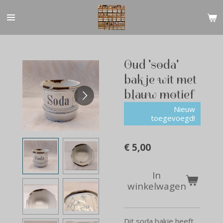
Ga
direct
naar
de
hoofdinhoud
Oud 'soda'
bakje wit met
blauw motief
Nieuw
toegevoegd!
€ 5,00
In
winkelwagen
Dit soda bakje heeft