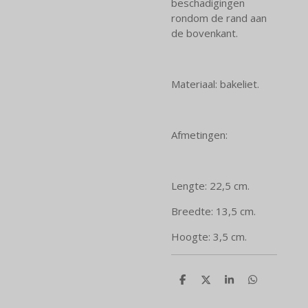
beschadigingen
rondom de rand aan
de bovenkant.
Materiaal: bakeliet.
Afmetingen:
Lengte: 22,5 cm.
Breedte: 13,5 cm.
Hoogte: 3,5 cm.
D
D
S
D
e
e
h
e
l
e
a
l