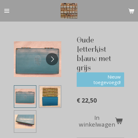
Ga
direct
naar
de
hoofdinhoud
Oude
letterkist
blauw met
grijs
Nieuw
toegevoegd!
€ 22,50
In
winkelwagen