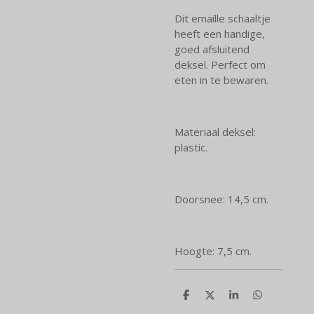
Dit emaille schaaltje
heeft een handige,
goed afsluitend
deksel. Perfect om
eten in te bewaren.
Materiaal deksel:
plastic.
Doorsnee: 14,5 cm.
Hoogte: 7,5 cm.
D
D
S
D
e
e
h
e