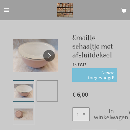
Ga
direct
naar
de
hoofdinhoud
Emaille
schaaltje met
afsluitdeksel
roze
Nieuw
toegevoegd!
€ 6,00
In
winkelwagen