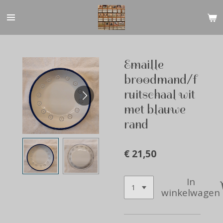
Ga
direct
naar
de
hoofdinhoud
Emaille
broodmand/f
ruitschaal wit
met blauwe
rand
€ 21,50
In
winkelwagen