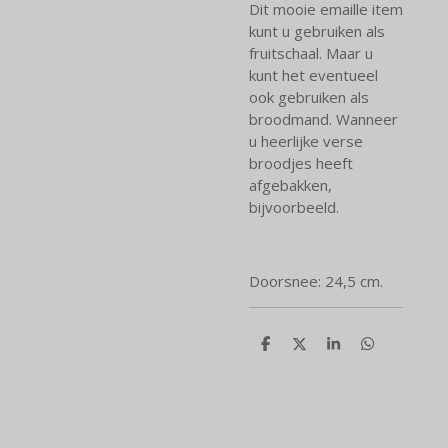
Dit mooie emaille item
kunt u gebruiken als
fruitschaal. Maar u
kunt het eventueel
ook gebruiken als
broodmand. Wanneer
u heerlijke verse
broodjes heeft
afgebakken,
bijvoorbeeld.
Doorsnee: 24,5 cm.
D
D
S
D
e
e
h
e
l
e
a
l
e
l
r
e
n
e
n