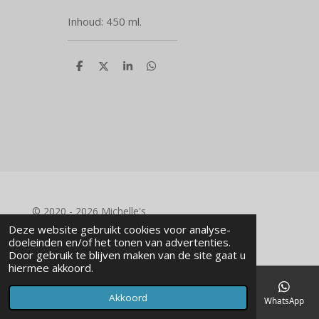
Inhoud: 450 ml.
D
D
S
D
e
e
h
e
l
e
a
l
e
l
r
e
n
e
n
© 2020 - 2026 Michelle's
Powered by
JouwWeb
Deze website gebruikt cookies voor analyse-
doeleinden en/of het tonen van advertenties.
Door gebruik te blijven maken van de site gaat u
hiermee akkoord.
Akkoord
E-mailadres
Telefoonnummer
Kaart
Facebook
WhatsApp