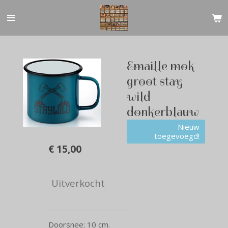
Ga
direct
naar
de
hoofdinhoud
Emaille mok
groot stay
wild
donkerblauw
Nieuw
toegevoegd!
€ 15,00
Uitverkocht
Doorsnee: 10 cm.