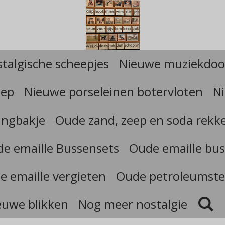
talgische scheepjes
Nieuwe muziekdoo
eep
Nieuwe porseleinen botervloten
Ni
angbakje
Oude zand, zeep en soda rekk
e emaille Bussensets
Oude emaille bus
e emaille vergieten
Oude petroleumste
euwe blikken
Nog meer nostalgie