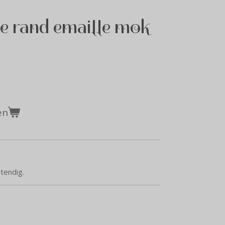
ze rand emaille mok
en
tendig.