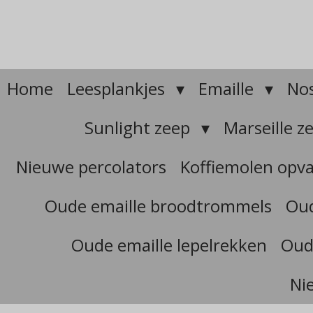
Ga
direct
naar
de
hoofdinhoud
Home
Leesplankjes
Emaille
Nos
Sunlight zeep
Marseille z
Nieuwe percolators
Koffiemolen opv
Oude emaille broodtrommels
Oud
Oude emaille lepelrekken
Oud
Ni