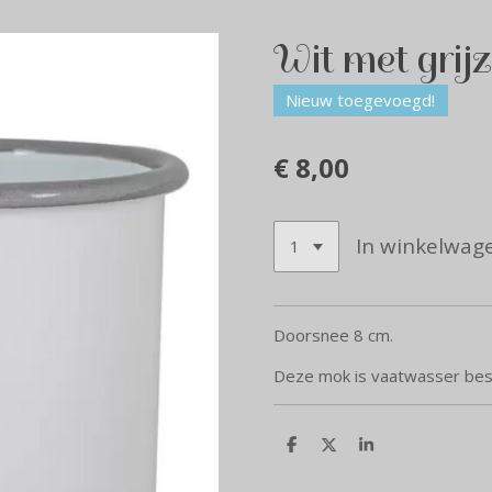
Wit met grij
Nieuw toegevoegd!
€ 8,00
In winkelwag
Doorsnee 8 cm.
Deze mok is vaatwasser bes
D
D
S
e
e
h
l
e
a