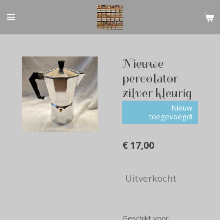
Ga
direct
naar
de
hoofdinhoud
Nieuwe
percolator
zilver kleurig
Nieuw
toegevoegd!
€ 17,00
Uitverkocht
Geschikt voor