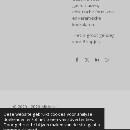
gasfornuizen,
elektrische fornuizen
en keramische
kookplaten.
Het is groot genoeg
voor 6 kopjes.
D
D
S
D
e
e
h
e
l
e
a
l
e
l
r
e
n
e
n
© 2020 - 2026 Michelle's
Powered by
JouwWeb
Deze website gebruikt cookies voor analyse-
doeleinden en/of het tonen van advertenties.
Door gebruik te blijven maken van de site gaat u
hiermee akkoord.