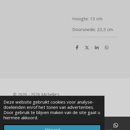
Hoogte: 13 cm.
Doorsnede: 23,5 cm.
D
D
S
D
e
e
h
e
l
e
a
l
e
l
r
e
n
e
n
© 2020 - 2026 Michelle's
Powered by
JouwWeb
Deze website gebruikt cookies voor analyse-
doeleinden en/of het tonen van advertenties.
Door gebruik te blijven maken van de site gaat u
hiermee akkoord.
Akkoord