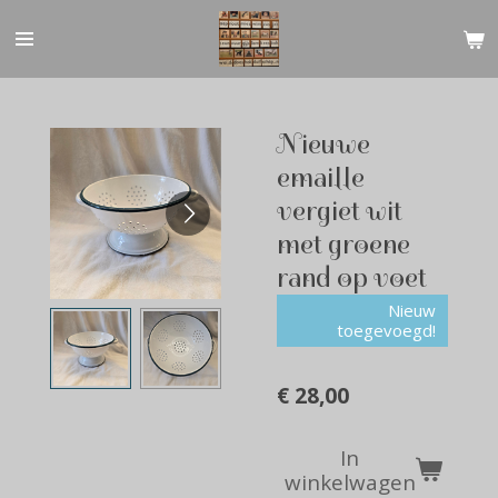
Ga
direct
naar
de
hoofdinhoud
Nieuwe
emaille
vergiet wit
met groene
rand op voet
Nieuw
toegevoegd!
€ 28,00
In
winkelwagen