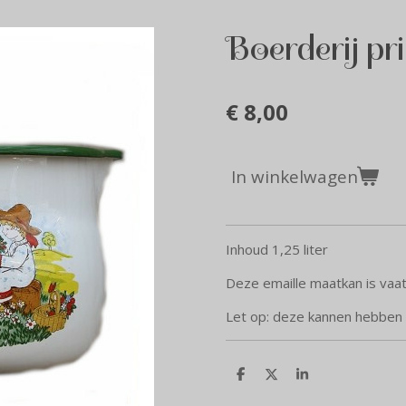
Boerderij pr
€ 8,00
In winkelwagen
Inhoud 1,25 liter
Deze emaille maatkan is vaa
Let op: deze kannen hebben g
D
D
S
e
e
h
l
e
a