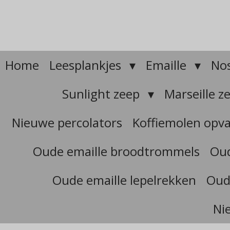
Ga
direct
naar
de
hoofdinhoud
Home
Leesplankjes
Emaille
Nos
Sunlight zeep
Marseille z
Nieuwe percolators
Koffiemolen opv
Oude emaille broodtrommels
Oud
Oude emaille lepelrekken
Oud
Ni