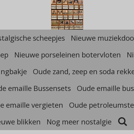
talgische scheepjes
Nieuwe muziekdoo
eep
Nieuwe porseleinen botervloten
Ni
angbakje
Oude zand, zeep en soda rekk
e emaille Bussensets
Oude emaille bus
e emaille vergieten
Oude petroleumste
euwe blikken
Nog meer nostalgie