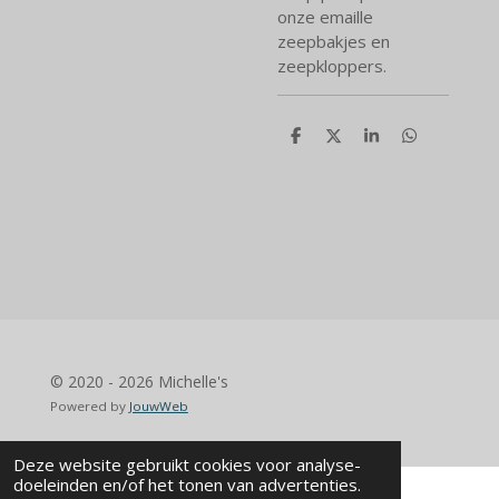
onze emaille
zeepbakjes en
zeepkloppers.
D
D
S
D
e
e
h
e
l
e
a
l
e
l
r
e
n
e
n
© 2020 - 2026 Michelle's
Powered by
JouwWeb
Deze website gebruikt cookies voor analyse-
doeleinden en/of het tonen van advertenties.