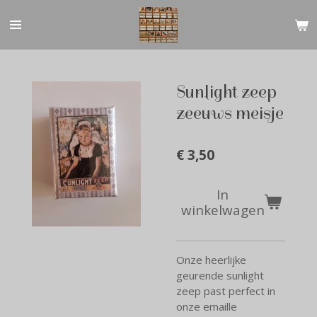
Ga
direct
naar
de
hoofdinhoud
Sunlight zeep
zeeuws meisje
€ 3,50
In
winkelwagen
Onze heerlijke
geurende sunlight
zeep past perfect in
onze emaille