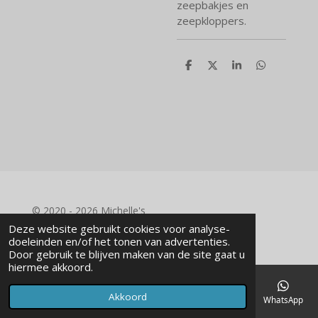
zeepbakjes en
zeepkloppers.
D
D
S
D
e
e
h
e
l
e
a
l
e
l
r
e
n
e
n
© 2020 - 2026 Michelle's
Powered by
JouwWeb
Deze website gebruikt cookies voor analyse-
doeleinden en/of het tonen van advertenties.
Door gebruik te blijven maken van de site gaat u
hiermee akkoord.
Akkoord
E-mailadres
Telefoonnummer
Kaart
Facebook
WhatsApp