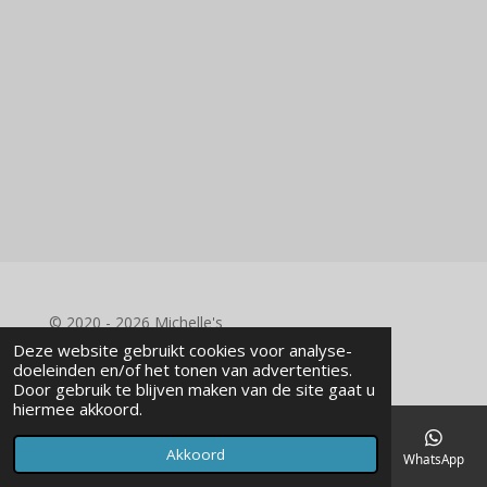
e
e
h
e
l
e
a
l
e
l
r
e
n
e
n
© 2020 - 2026 Michelle's
Powered by
JouwWeb
Deze website gebruikt cookies voor analyse-
doeleinden en/of het tonen van advertenties.
Door gebruik te blijven maken van de site gaat u
hiermee akkoord.
Akkoord
E-mailadres
Telefoonnummer
Kaart
Facebook
WhatsApp