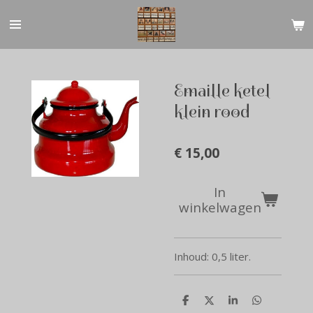
Ga
direct
naar
de
hoofdinhoud
Emaille ketel
klein rood
€ 15,00
In
winkelwagen
Inhoud: 0,5 liter.
D
D
S
D