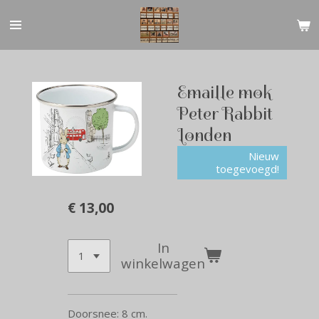
Ga
direct
naar
de
hoofdinhoud
Emaille mok
Peter Rabbit
Londen
Nieuw
toegevoegd!
€ 13,00
In
winkelwagen
Doorsnee: 8 cm.