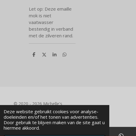
Let op: Deze emaille
mok is niet
vaatwasser
bestendig in verband
met de zilveren rand.
D
D
S
D
e
e
h
e
l
e
a
l
e
l
r
e
n
e
n
© 2020 - 2026 Michelle's
Powered by
JouwWeb
Deze website gebruikt cookies voor analyse-
doeleinden en/of het tonen van advertenties.
Door gebruik te blijven maken van de site gaat u
hiermee akkoord.