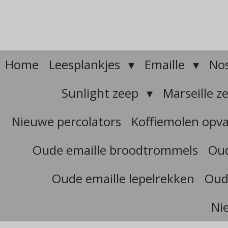
Ga
direct
naar
de
hoofdinhoud
Home
Leesplankjes
Emaille
Nos
Sunlight zeep
Marseille z
Nieuwe percolators
Koffiemolen opv
Oude emaille broodtrommels
Oud
Oude emaille lepelrekken
Oud
Ni