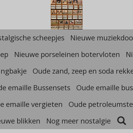
talgische scheepjes
Nieuwe muziekdoo
eep
Nieuwe porseleinen botervloten
Ni
angbakje
Oude zand, zeep en soda rekk
e emaille Bussensets
Oude emaille bus
e emaille vergieten
Oude petroleumste
euwe blikken
Nog meer nostalgie