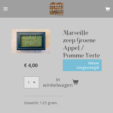
Ga
direct
naar
de
hoofdinhoud
Marseille
zeep Groene
Appel /
Pomme Verte
Nieuw
€ 4,00
toegevoegd!
In
winkelwagen
Gewicht: 125 gram.