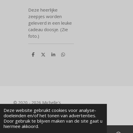
Deze heerlijke
zeepjes worden
geleverd in een leuke
cadeau doosje. (Zie
foto.)
D
D
S
D
e
e
h
e
l
e
a
l
e
l
r
e
n
e
n
© 2020 - 2026 Michelle's
Powered by
JouwWeb
Deze website gebruikt cookies voor analyse-
doeleinden en/of het tonen van advertenties.
Door gebruik te blijven maken van de site gaat u
hiermee akkoord.