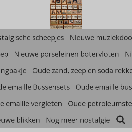
talgische scheepjes
Nieuwe muziekdoo
eep
Nieuwe porseleinen botervloten
Ni
angbakje
Oude zand, zeep en soda rekk
e emaille Bussensets
Oude emaille bus
e emaille vergieten
Oude petroleumste
euwe blikken
Nog meer nostalgie