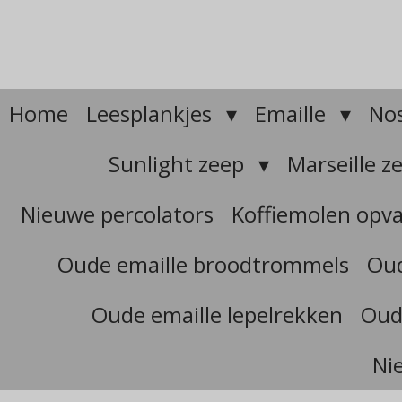
Ga
direct
naar
de
hoofdinhoud
Home
Leesplankjes
Emaille
Nos
Sunlight zeep
Marseille z
Nieuwe percolators
Koffiemolen opv
Oude emaille broodtrommels
Oud
Oude emaille lepelrekken
Oud
Ni