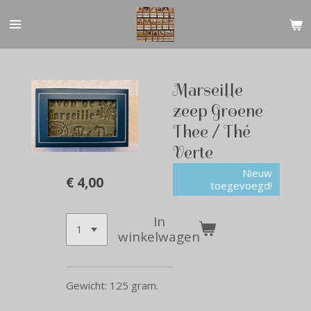
Ga
direct
naar
de
hoofdinhoud
Marseille
zeep Groene
Thee / Thé
Verte
Nieuw
€ 4,00
toegevoegd!
In
winkelwagen
Gewicht: 125 gram.