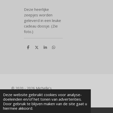
Deze heerlijke
zeepjes worden
geleverd in een leuke
cadeau doosje. (Zie
foto.)
D
D
S
D
e
e
h
e
l
e
a
l
e
l
r
e
n
e
n
© 2020 - 2026 Michelle's
Powered by
JouwWeb
Deze website gebruikt cookies voor analyse-
doeleinden en/of het tonen van advertenties.
Door gebruik te blijven maken van de site gaat u
hiermee akkoord.