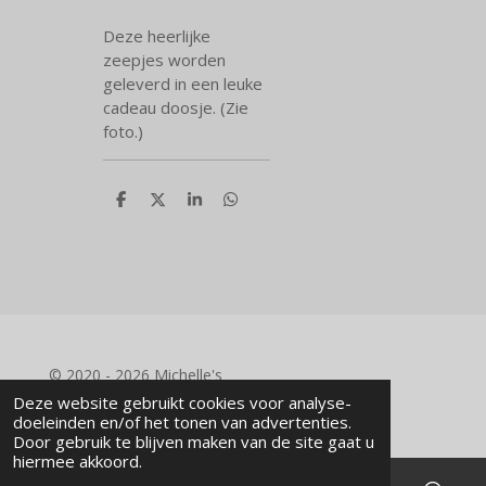
Deze heerlijke
zeepjes worden
geleverd in een leuke
cadeau doosje. (Zie
foto.)
D
D
S
D
e
e
h
e
l
e
a
l
e
l
r
e
n
e
n
© 2020 - 2026 Michelle's
Powered by
JouwWeb
Deze website gebruikt cookies voor analyse-
doeleinden en/of het tonen van advertenties.
Door gebruik te blijven maken van de site gaat u
hiermee akkoord.