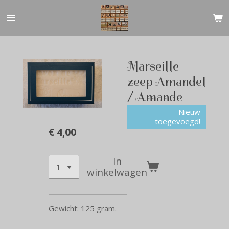
Ga
direct
naar
de
hoofdinhoud
Marseille
zeep Amandel
/ Amande
Nieuw
toegevoegd!
€ 4,00
In
winkelwagen
Gewicht: 125 gram.