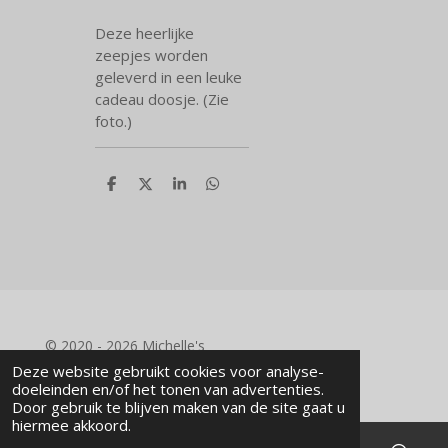
Deze heerlijke
zeepjes worden
geleverd in een leuke
cadeau doosje. (Zie
foto.)
D
D
S
D
e
e
h
e
l
e
a
l
e
l
r
e
n
e
n
© 2020 - 2026 Michelle's
Powered by
JouwWeb
Deze website gebruikt cookies voor analyse-
doeleinden en/of het tonen van advertenties.
Door gebruik te blijven maken van de site gaat u
hiermee akkoord.