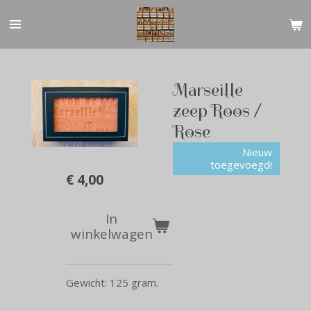
Ga
direct
naar
de
hoofdinhoud
Marseille
zeep Roos /
Rose
Nieuw
toegevoegd!
€ 4,00
In
winkelwagen
Gewicht: 125 gram.