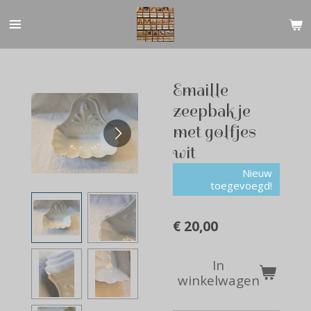
Ga
direct
naar
de
hoofdinhoud
Emaille
zeepbakje
met golfjes
wit
Nieuw
toegevoegd!
€ 20,00
In
winkelwagen