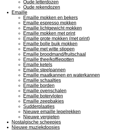
Oude letterdozen
Oude rekendozen
Emaille
Emaille mokken en bekers
Emaille espresso mokken
Emaille lichtgewicht mokken
Emaille mokken met print
Emaille grote mokken (met print)
Emaille bolle buik mokken
Emaille met witte stippen
Emaille broodmand/fruitschaal
Emaille thee/koffiepotten
Emaille ketels
Emaille steelpannen
Emaille maatkannen en waterkannen
Emaille schaaltjes
Emaille borden
Emaille ovenschalen
Emaille botervloten
Emaille zeepbakjes
Sudderplaatjes
Nieuwe emaille lepelrekken
Nieuwe vergieten
Nostalgische scheepjes
Nieuwe muziekdoosjes