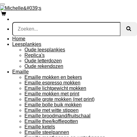
Ga
direct
naar
de
hoofdinhoud
Home
Leesplankjes
Oude leesplankjes
Replica's
Oude letterdozen
Oude rekendozen
Emaille
Emaille mokken en bekers
Emaille espresso mokken
Emaille lichtgewicht mokken
Emaille mokken met print
Emaille grote mokken (met print)
Emaille bolle buik mokken
Emaille met witte stippen
Emaille broodmand/fruitschaal
Emaille thee/koffiepotten
Emaille ketels
Emaille steelpannen