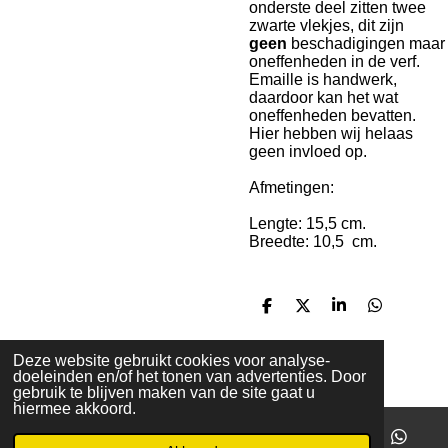
onderste deel zitten twee
zwarte vlekjes, dit zijn
geen
beschadigingen maar
oneffenheden in de verf.
Emaille is handwerk,
daardoor kan het wat
oneffenheden bevatten.
Hier hebben wij helaas
geen invloed op.
Afmetingen:
Lengte: 15,5 cm.
Breedte: 10,5 cm.
D
D
S
D
e
e
h
e
l
e
a
l
e
l
r
e
Deze website gebruikt cookies voor analyse-
n
e
n
doeleinden en/of het tonen van advertenties. Door
© 2020 - 2026 Michelle's
gebruik te blijven maken van de site gaat u
Powered by
JouwWeb
hiermee akkoord.