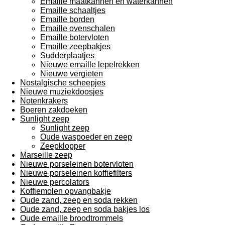
Emaille maatkannen en waterkannen
Emaille schaaltjes
Emaille borden
Emaille ovenschalen
Emaille botervloten
Emaille zeepbakjes
Sudderplaatjes
Nieuwe emaille lepelrekken
Nieuwe vergieten
Nostalgische scheepjes
Nieuwe muziekdoosjes
Notenkrakers
Boeren zakdoeken
Sunlight zeep
Sunlight zeep
Oude waspoeder en zeep
Zeepklopper
Marseille zeep
Nieuwe porseleinen botervloten
Nieuwe porseleinen koffiefilters
Nieuwe percolators
Koffiemolen opvangbakje
Oude zand, zeep en soda rekken
Oude zand, zeep en soda bakjes los
Oude emaille broodtrommels