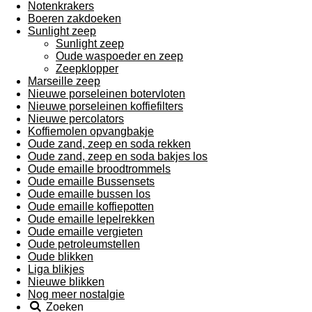
Notenkrakers
Boeren zakdoeken
Sunlight zeep
Sunlight zeep
Oude waspoeder en zeep
Zeepklopper
Marseille zeep
Nieuwe porseleinen botervloten
Nieuwe porseleinen koffiefilters
Nieuwe percolators
Koffiemolen opvangbakje
Oude zand, zeep en soda rekken
Oude zand, zeep en soda bakjes los
Oude emaille broodtrommels
Oude emaille Bussensets
Oude emaille bussen los
Oude emaille koffiepotten
Oude emaille lepelrekken
Oude emaille vergieten
Oude petroleumstellen
Oude blikken
Liga blikjes
Nieuwe blikken
Nog meer nostalgie
Zoeken