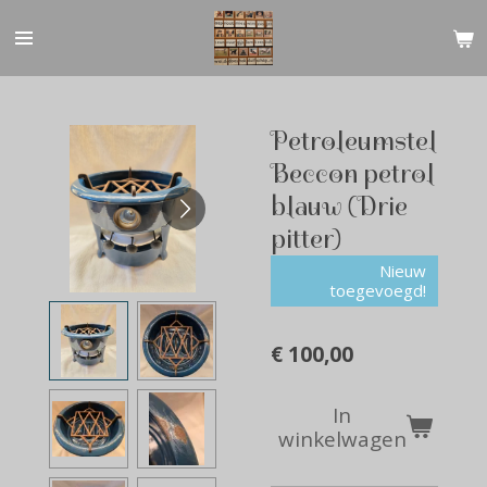
Ga
direct
naar
de
hoofdinhoud
Petroleumstel
Beccon petrol
blauw (Drie
pitter)
Nieuw
toegevoegd!
€ 100,00
In
winkelwagen