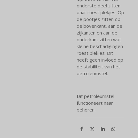
onderste deel zitten
paar roest plekjes. Op
de pootjes zitten op
de bovenkant, aan de
zijkanten en aan de
onderkant zitten wat
kleine beschadigingen
roest plekjes. Dit
heeft geen invloed op
de stabiliteit van het
petroleumstel.
Dit petroleumstel
functioneert naar
behoren.
D
D
S
D
e
e
h
e