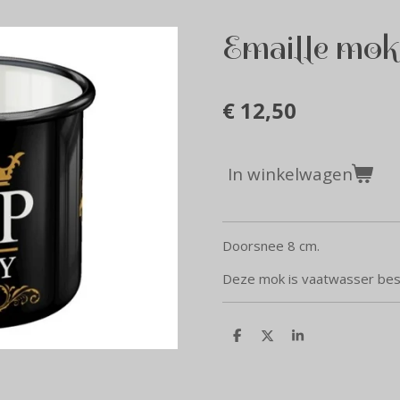
Emaille mok
€ 12,50
In winkelwagen
Doorsnee 8 cm.
Deze mok is vaatwasser bes
D
D
S
e
e
h
l
e
a
e
l
r
n
e