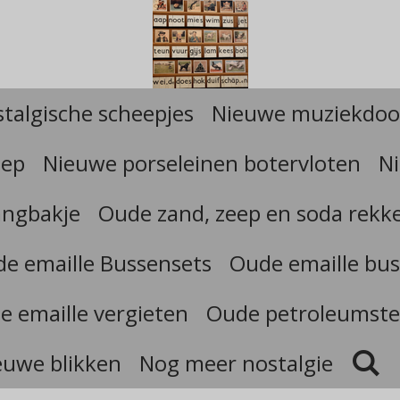
talgische scheepjes
Nieuwe muziekdoo
eep
Nieuwe porseleinen botervloten
Ni
angbakje
Oude zand, zeep en soda rekk
e emaille Bussensets
Oude emaille bus
e emaille vergieten
Oude petroleumste
euwe blikken
Nog meer nostalgie