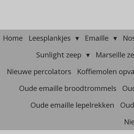
Ga
direct
naar
de
hoofdinhoud
Home
Leesplankjes
Emaille
Nos
Sunlight zeep
Marseille z
Nieuwe percolators
Koffiemolen opv
Oude emaille broodtrommels
Oud
Oude emaille lepelrekken
Oud
Ni