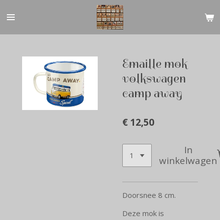
Ga
direct
naar
de
hoofdinhoud
Emaille mok
volkswagen
camp away
€ 12,50
In
winkelwagen
Doorsnee 8 cm.
Deze mok is