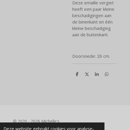
Deze emaille vergiet
heeft een paar kleine
beschadigingen aan
de binenkant en één
kleine beschadiging
aan de buitenkant.
Doorsnede: 26 cm.
D
D
S
D
e
e
h
e
l
e
a
l
e
l
r
e
n
e
n
© 2020 - 2026 Michelle's
Powered by
JouwWeb
Deze website gebruikt cookies voor analyse-