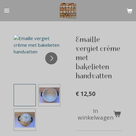
Ga
direct
naar
de
hoofdinhoud
Emaille
vergiet crème
met
bakelieten
handvatten
€ 12,50
In
winkelwagen