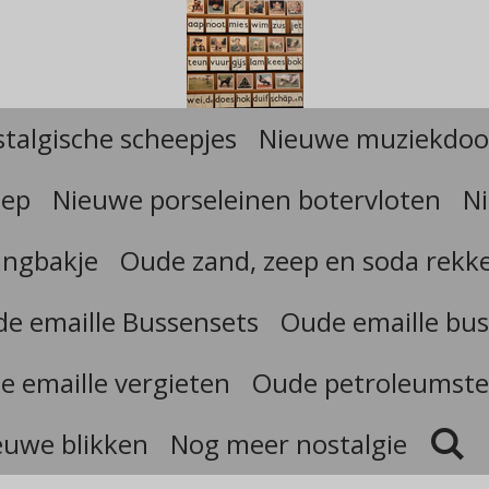
talgische scheepjes
Nieuwe muziekdoo
eep
Nieuwe porseleinen botervloten
Ni
angbakje
Oude zand, zeep en soda rekk
e emaille Bussensets
Oude emaille bus
e emaille vergieten
Oude petroleumste
euwe blikken
Nog meer nostalgie