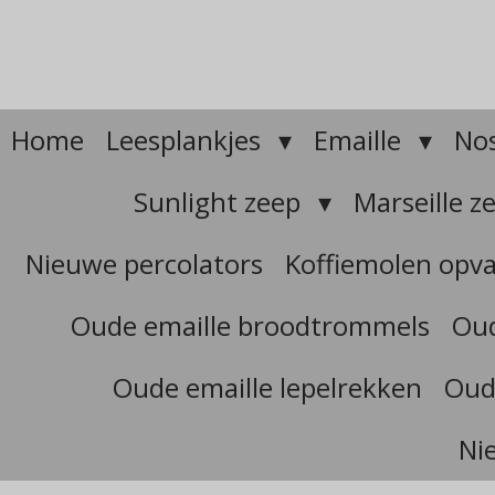
Ga
direct
naar
de
hoofdinhoud
Home
Leesplankjes
Emaille
Nos
Sunlight zeep
Marseille z
Nieuwe percolators
Koffiemolen opv
Oude emaille broodtrommels
Oud
Oude emaille lepelrekken
Oud
Ni