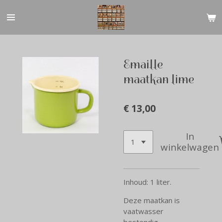
Ga
direct
naar
de
hoofdinhoud
Emaille
maatkan lime
€ 13,00
In
winkelwagen
Inhoud: 1 liter.
Deze maatkan is
vaatwasser
bestendig.