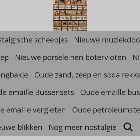
talgische scheepjes
Nieuwe muziekdoo
eep
Nieuwe porseleinen botervloten
Ni
angbakje
Oude zand, zeep en soda rekk
e emaille Bussensets
Oude emaille bus
e emaille vergieten
Oude petroleumste
euwe blikken
Nog meer nostalgie