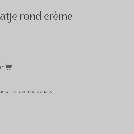
atje rond crème
en
twasser en oven bestendig.