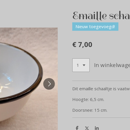
Emaille scha
Nieuw toegevoegd!
€ 7,00
In winkelwag
Dit emaille schaaltje is vaa
Hoogte: 6,5 cm.
Doorsnee: 15 cm.
D
D
S