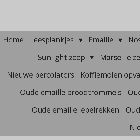
Ga
direct
naar
de
hoofdinhoud
Home
Leesplankjes
Emaille
Nos
Sunlight zeep
Marseille z
Nieuwe percolators
Koffiemolen opv
Oude emaille broodtrommels
Oud
Oude emaille lepelrekken
Oud
Ni