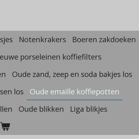
sjes
Notenkrakers
Boeren zakdoeken
euwe porseleinen koffiefilters
en
Oude zand, zeep en soda bakjes los
sen los
Oude emaille koffiepotten
llen
Oude blikken
Liga blikjes