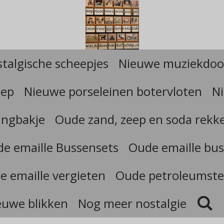
talgische scheepjes
Nieuwe muziekdoo
eep
Nieuwe porseleinen botervloten
Ni
angbakje
Oude zand, zeep en soda rekk
e emaille Bussensets
Oude emaille bus
e emaille vergieten
Oude petroleumste
euwe blikken
Nog meer nostalgie