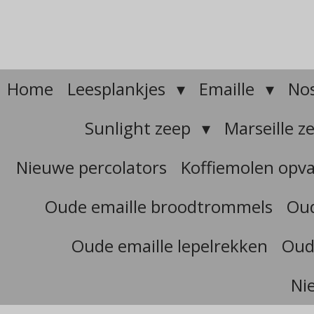
Ga
direct
naar
de
hoofdinhoud
Home
Leesplankjes
Emaille
Nos
Sunlight zeep
Marseille z
Nieuwe percolators
Koffiemolen opv
Oude emaille broodtrommels
Oud
Oude emaille lepelrekken
Oud
Ni