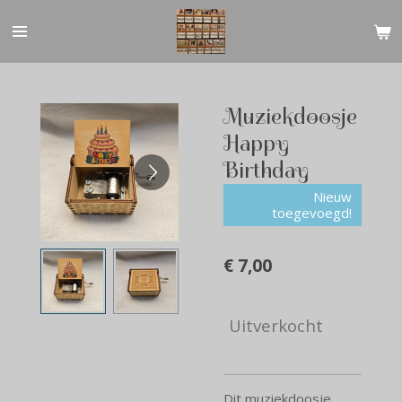
Ga
direct
naar
de
hoofdinhoud
Muziekdoosje
Happy
Birthday
Nieuw
toegevoegd!
€ 7,00
Uitverkocht
Dit muziekdoosje