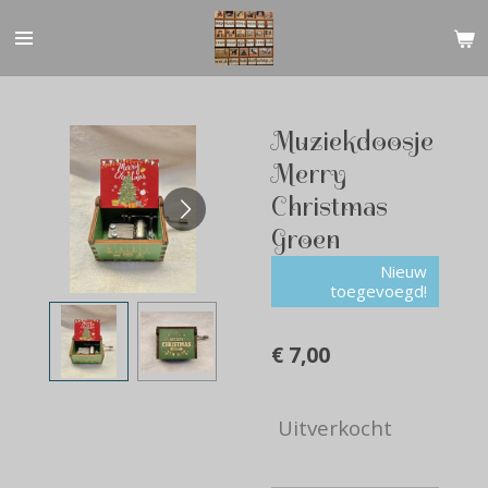
Ga
direct
naar
de
hoofdinhoud
Muziekdoosje
Merry
Christmas
Groen
Nieuw
toegevoegd!
€ 7,00
Uitverkocht