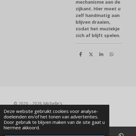
mechanisme aan de
zijkant. Hier moet u
zelf handmatig aan
blijven draaien,
zodat het muziekje
zich af blijft spelen.
D
D
S
D
e
e
h
e
l
e
a
l
e
l
r
e
n
e
n
© 2020 - 2026 Michelle's
Powered by
JouwWeb
Deze website gebruikt cookies voor analyse-
doeleinden en/of het tonen van advertenties.
Door gebruik te blijven maken van de site gaat u
hiermee akkoord.