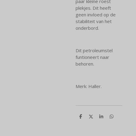
paar kleine roest
plekjes. Dit heeft
geen invloed op de
stabiliteit van het
onderbord.
Dit petroleumstel
funtioneert naar
behoren.
Merk: Haller.
D
D
S
D
e
e
h
e
l
e
a
l
e
l
r
e