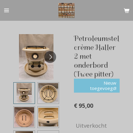
Ga
direct
naar
de
hoofdinhoud
Petroleumstel
crème Haller
2 met
onderbord
(Twee pitter)
Nieuw
toegevoegd!
€ 95,00
Uitverkocht