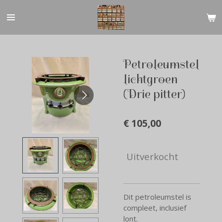
Ga
direct
naar
de
hoofdinhoud
Petroleumstel
lichtgroen
(Drie pitter)
€ 105,00
Uitverkocht
Dit petroleumstel is
compleet, inclusief
lont.