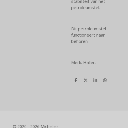
stabiliteit van het
petroleumstel.
Dit petroleumstel
functioneert naar
behoren.
Merk: Haller.
D
D
S
D
e
e
h
e
l
e
a
l
e
l
r
e
n
e
n
© 2020 - 2026 Michelle's