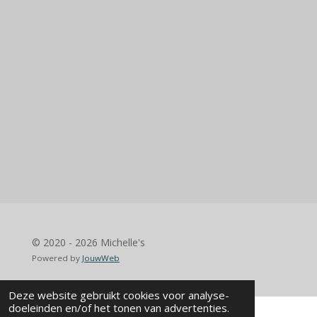
e
e
h
e
l
e
a
l
e
l
r
e
n
e
n
© 2020 - 2026 Michelle's
Powered by
JouwWeb
Deze website gebruikt cookies voor analyse-
doeleinden en/of het tonen van advertenties.