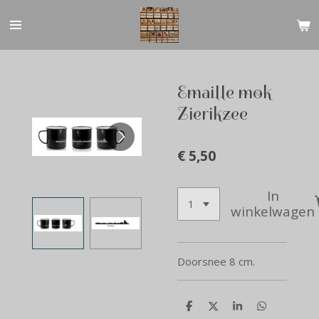
Ga
direct
naar
de
hoofdinhoud
Emaille mok
Zierikzee
€ 5,50
In
winkelwagen
Doorsnee 8 cm.
D
D
S
D