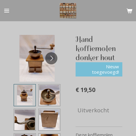
Ga
direct
naar
de
hoofdinhoud
Hand
koffiemolen
donker hout
Nieuw
toegevoegd!
€ 19,50
Uitverkocht
Deze koffiemolen